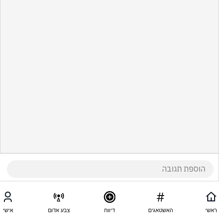
ראשי
האשטאגים
דיווח
צבע אדום
אישי