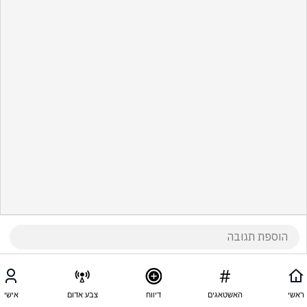
ראשי
האשטאגים
דיווח
צבע אדום
אישי