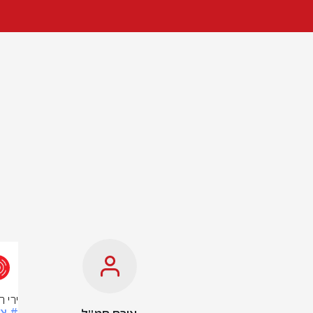
ירי 
# צ