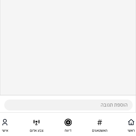
ראשי
האשטאגים
דיווח
צבע אדום
אישי