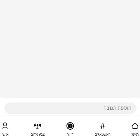
ראשי
האשטאגים
דיווח
צבע אדום
אישי