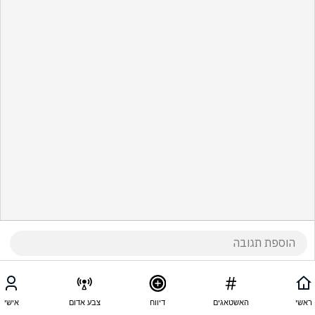
ראשי
האשטאגים
דיווח
צבע אדום
אישי