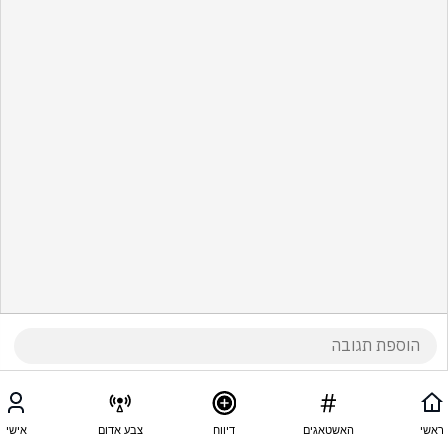
ראשי
האשטאגים
דיווח
צבע אדום
אישי