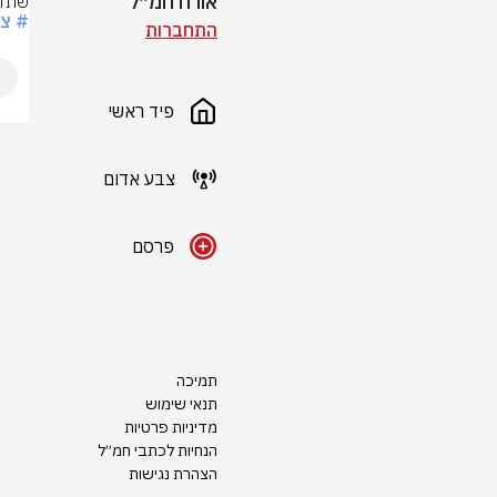
אורח חמ״ל
שתול
# צ
התחברות
פיד ראשי
צבע אדום
פרסם
תמיכה
תנאי שימוש
מדיניות פרטיות
הנחיות לכתבי חמ״ל
הצהרת נגישות