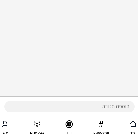
ראשי
האשטאגים
דיווח
צבע אדום
אישי