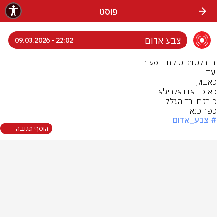
פוסט
צבע אדום
22:02 - 09.03.2026
כפר כנא
# צבע_אדום
הוסף תגובה