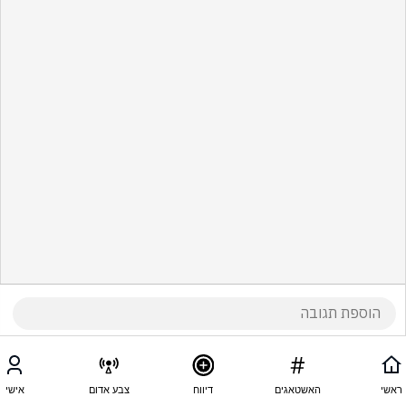
ראשי
האשטאגים
דיווח
צבע אדום
אישי