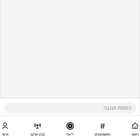
ראשי
האשטאגים
דיווח
צבע אדום
אישי