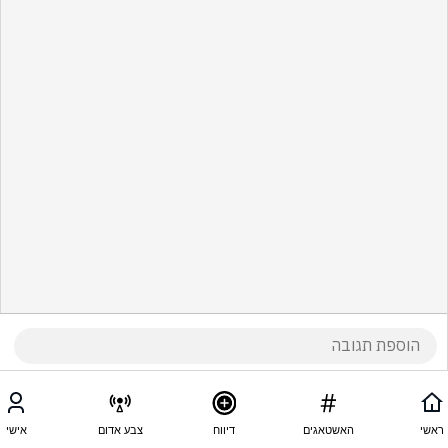
ראשי
האשטאגים
דיווח
צבע אדום
אישי