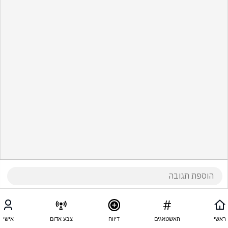
ראשי
האשטאגים
דיווח
צבע אדום
אישי