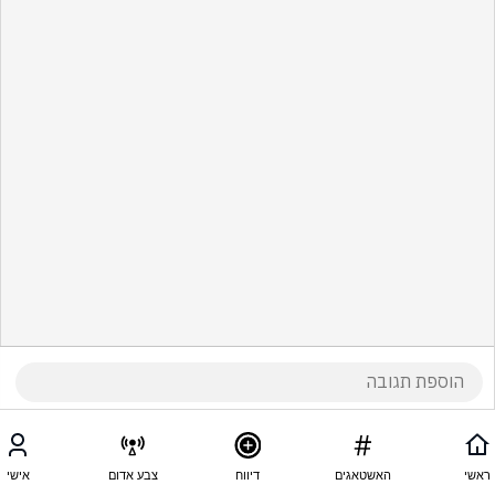
ראשי
האשטאגים
דיווח
צבע אדום
אישי