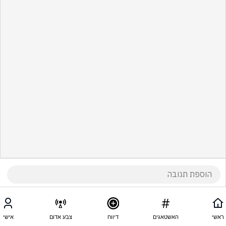
ראשי
האשטאגים
דיווח
צבע אדום
אישי