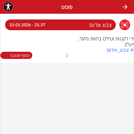
פוסט
צבע אדום
21:37 - 10.03.2026
ייט''ב
# צבע_אדום
2
הוסף תגובה