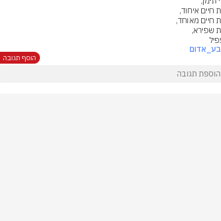
יל
בע_אדום
הוסף תגובה