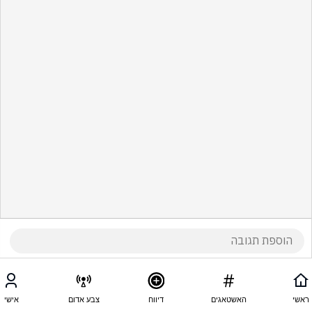
ראשי
האשטאגים
דיווח
צבע אדום
אישי