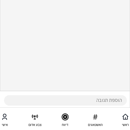
ראשי
האשטאגים
דיווח
צבע אדום
אישי