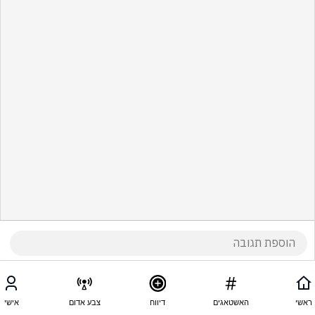
ראשי
האשטאגים
דיווח
צבע אדום
אישי