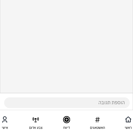
ראשי
האשטאגים
דיווח
צבע אדום
אישי