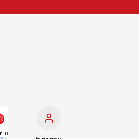
חדיר
# צ