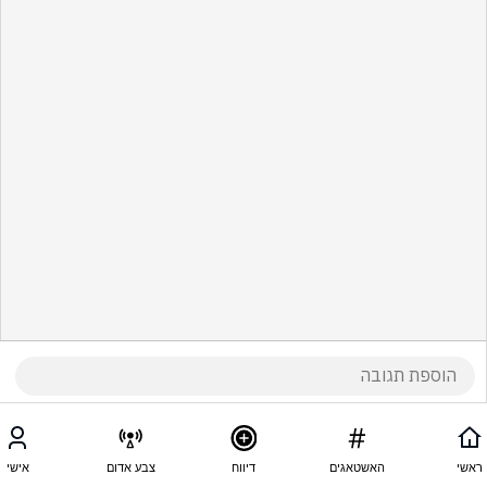
ראשי
האשטאגים
דיווח
צבע אדום
אישי