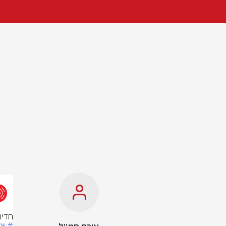
חדירת
# צ