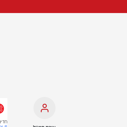
חדיר
# צ