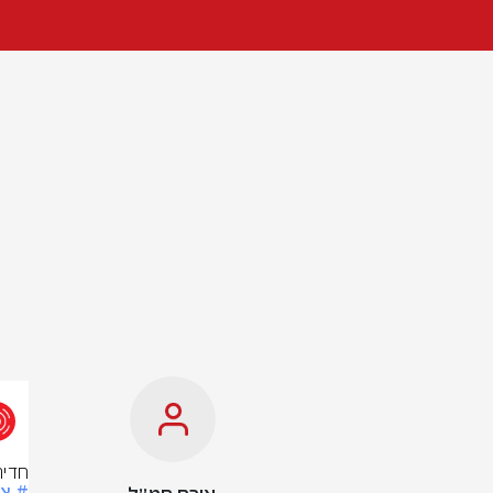
חדיר
# צ