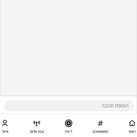
ראשי
האשטאגים
דיווח
צבע אדום
אישי