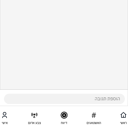
ראשי
האשטאגים
דיווח
צבע אדום
אישי