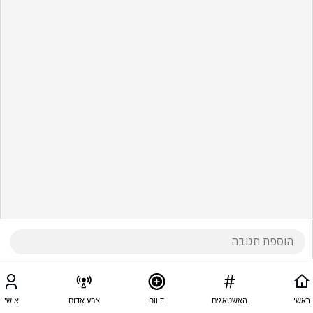
ראשי
האשטאגים
דיווח
צבע אדום
אישי