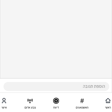
ראשי
האשטאגים
דיווח
צבע אדום
אישי