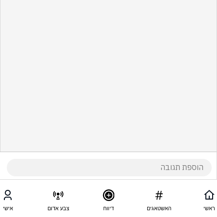
ראשי
האשטאגים
דיווח
צבע אדום
אישי