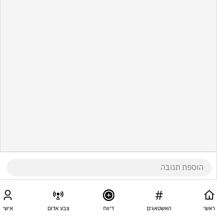
ראשי
האשטאגים
דיווח
צבע אדום
אישי