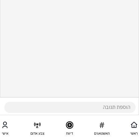
ראשי
האשטאגים
דיווח
צבע אדום
אישי