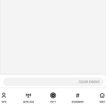
ראשי
האשטאגים
דיווח
צבע אדום
אישי