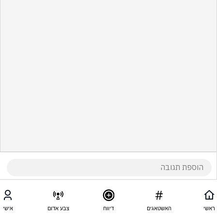
ראשי
האשטאגים
דיווח
צבע אדום
אישי