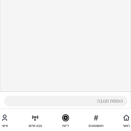
ראשי
האשטאגים
דיווח
צבע אדום
אישי