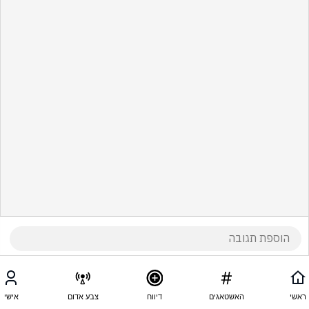
ראשי
האשטאגים
דיווח
צבע אדום
אישי