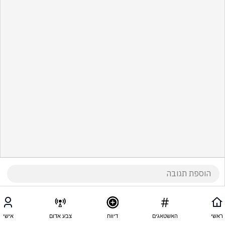
ראשי
האשטאגים
דיווח
צבע אדום
אישי