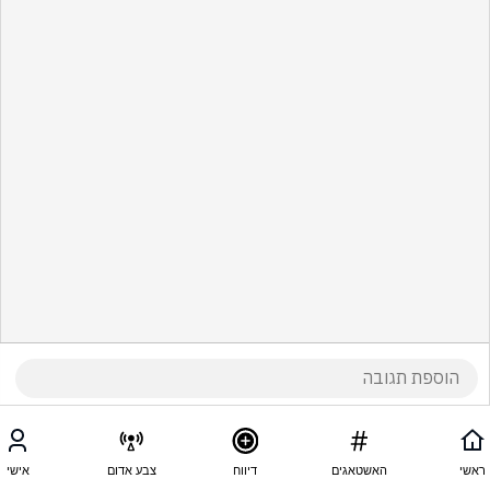
ראשי
האשטאגים
דיווח
צבע אדום
אישי