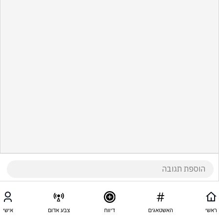
ראשי
האשטאגים
דיווח
צבע אדום
אישי