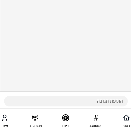
ראשי
האשטאגים
דיווח
צבע אדום
אישי