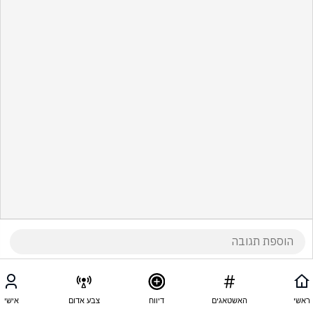
ראשי
האשטאגים
דיווח
צבע אדום
אישי