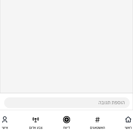
ראשי
האשטאגים
דיווח
צבע אדום
אישי