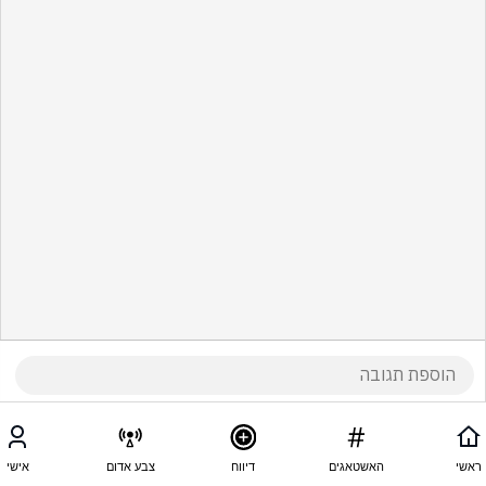
ראשי
האשטאגים
דיווח
צבע אדום
אישי