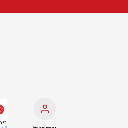
ירי 
# צ