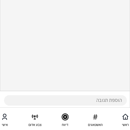
ראשי
האשטאגים
דיווח
צבע אדום
אישי