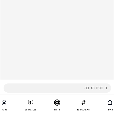
ראשי
האשטאגים
דיווח
צבע אדום
אישי