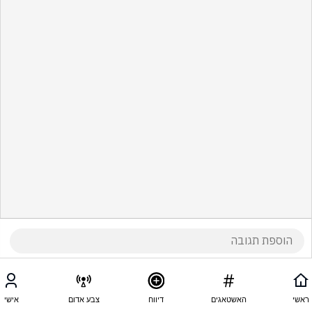
ראשי
האשטאגים
דיווח
צבע אדום
אישי