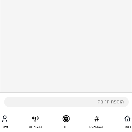
ראשי
האשטאגים
דיווח
צבע אדום
אישי