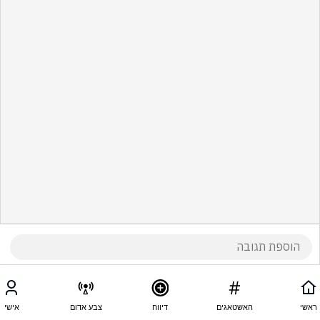
ראשי
האשטאגים
דיווח
צבע אדום
אישי