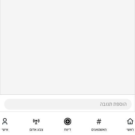
ראשי
האשטאגים
דיווח
צבע אדום
אישי